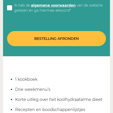
Ik heb de
algemene voorwaarden
van de website
gelezen en ga hiermee akkoord*
BESTELLING AFRONDEN
1 kookboek
Drie weekmenu’s
Korte uitleg over het koolhydraatarme dieet
Recepten en boodschappenlijstjes