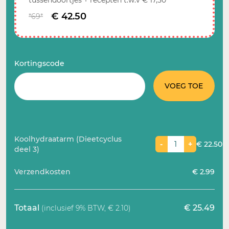
tussendoortjes + recepten t.w.v € 17,50
€ 42.50
*69*
Kortingscode
VOEG TOE
Koolhydraatarm (Dieetcyclus
-
+
€ 22.50
deel 3)
Verzendkosten
€ 2.99
Totaal
€ 25.49
(inclusief 9% BTW, € 2.10)