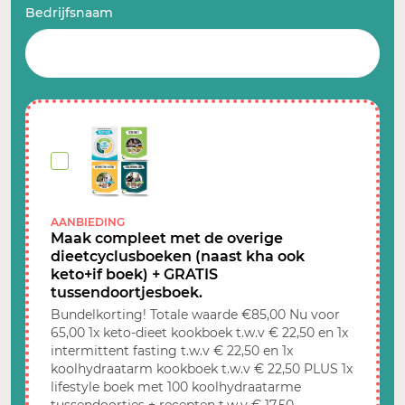
Bedrijfsnaam
AANBIEDING
Maak compleet met de overige
dieetcyclusboeken (naast kha ook
keto+if boek) + GRATIS
tussendoortjesboek.
Bundelkorting! Totale waarde €85,00 Nu voor
65,00 1x keto-dieet kookboek t.w.v € 22,50 en 1x
intermittent fasting t.w.v € 22,50 en 1x
koolhydraatarm kookboek t.w.v € 22,50 PLUS 1x
lifestyle boek met 100 koolhydraatarme